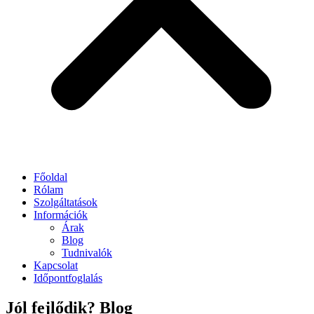
Főoldal
Rólam
Szolgáltatások
Információk
Árak
Blog
Tudnivalók
Kapcsolat
Időpontfoglalás
Jól fejlődik? Blog