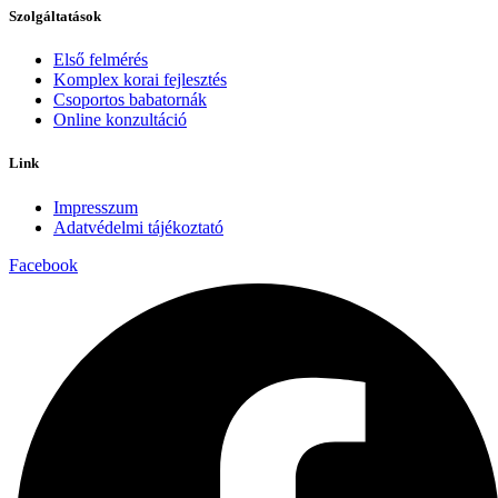
Szolgáltatások
Első felmérés
Komplex korai fejlesztés
Csoportos babatornák
Online konzultáció
Link
Impresszum
Adatvédelmi tájékoztató
Facebook