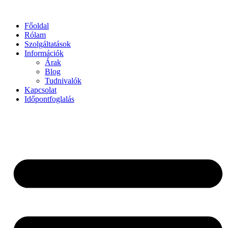
Főoldal
Rólam
Szolgáltatások
Információk
Árak
Blog
Tudnivalók
Kapcsolat
Időpontfoglalás